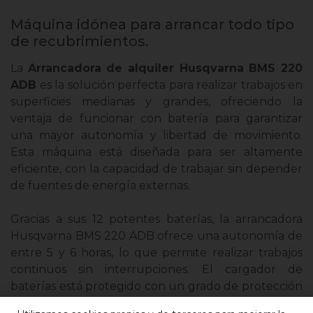
Máquina idónea para arrancar todo tipo
de recubrimientos.
La
Arrancadora de alquiler Husqvarna BMS 220
ADB
es la solución perfecta para realizar trabajos en
superficies medianas y grandes, ofreciendo la
ventaja de funcionar con batería para garantizar
una mayor autonomía y libertad de movimiento.
Esta máquina está diseñada para ser altamente
eficiente, con la capacidad de trabajar sin depender
de fuentes de energía externas.
Gracias a sus 12 potentes baterías, la arrancadora
Husqvarna BMS 220 ADB ofrece una autonomía de
entre 5 y 6 horas, lo que permite realizar trabajos
continuos sin interrupciones. El cargador de
baterías está protegido con un grado de protección
IP66 y cuenta con un sistema de registro USB que